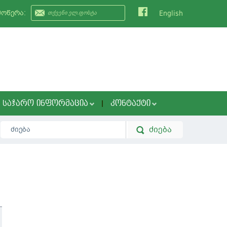
მოწერა:
English
ᲡᲐᲯᲐᲠᲝ ᲘᲜᲤᲝᲠᲛᲐᲪᲘᲐ
ᲙᲝᲜᲢᲐᲥᲢᲘ