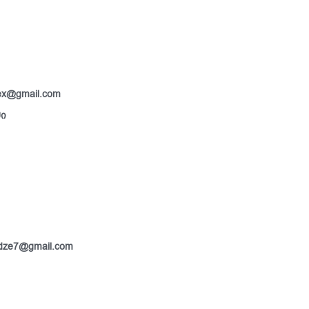
ex@gmail.com
ში
idze7@gmail.com