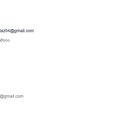
taz54@gmail.com
ემსია
iz@gmail.com