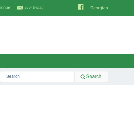
cribe:
Georgian