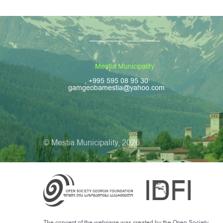
Mestia Municipality
, +995 595 08 95 30
gamgeobamestia@yahoo.com
© Mestia Municipality, 2026
The concept of the webpage was created by the Open Society