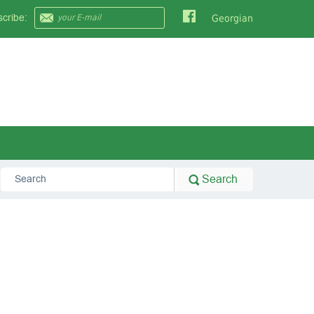
cribe:
Georgian