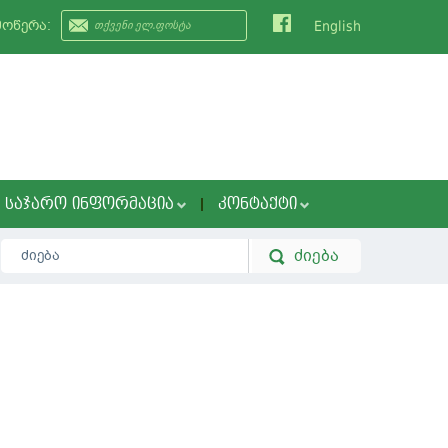
მოწერა:
English
ᲡᲐᲯᲐᲠᲝ ᲘᲜᲤᲝᲠᲛᲐᲪᲘᲐ
ᲙᲝᲜᲢᲐᲥᲢᲘ