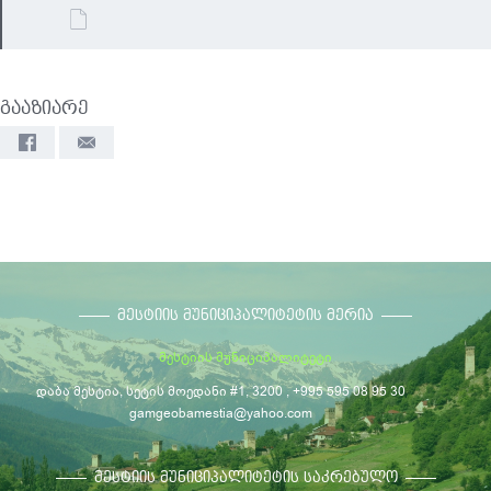
გააზიარე
ᲛᲔᲡᲢᲘᲘᲡ ᲛᲣᲜᲘᲪᲘᲞᲐᲚᲘᲢᲔᲢᲘᲡ ᲛᲔᲠᲘᲐ
მესტიის მუნიციპალიტეტი
დაბა მესტია, სეტის მოედანი #1, 3200 , +995 595 08 95 30
gamgeobamestia@yahoo.com
ᲛᲔᲡᲢᲘᲘᲡ ᲛᲣᲜᲘᲪᲘᲞᲐᲚᲘᲢᲔᲢᲘᲡ ᲡᲐᲙᲠᲔᲑᲣᲚᲝ