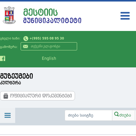
ᲛᲔᲡᲢᲘᲘᲡ
ᲛᲣᲜᲘᲪᲘᲞᲐᲚᲘᲢᲔᲢᲘ
ᲛᲣᲜᲘᲪᲘᲞᲐᲚᲘᲢᲔᲢᲘ
ცხელი ხაზი:
+(995) 595 08 95 30
ᲗᲕᲘᲗᲛᲛᲐᲠᲗᲕᲔᲚᲝᲑᲐ
გამოწერა:
ᲡᲘᲐᲮᲚᲔᲔᲑᲘ
English
ᲡᲔᲠᲕᲘᲡᲔᲑᲘ
მუზეუმები
ᲛᲝᲥᲐᲚᲐᲥᲔᲡ
კულტურა
ᲡᲐᲯᲐᲠᲝ ᲘᲜᲤᲝᲠᲛᲐᲪᲘᲐ
ოფიციალური დოკუმენტები
ᲙᲝᲜᲢᲐᲥᲢᲘ