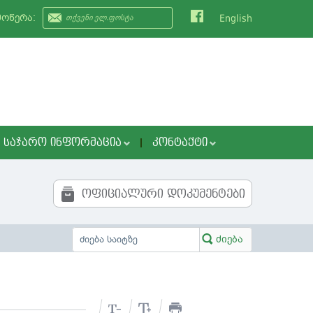
მოწერა:
English
ᲡᲐᲯᲐᲠᲝ ᲘᲜᲤᲝᲠᲛᲐᲪᲘᲐ
ᲙᲝᲜᲢᲐᲥᲢᲘ
ოფიციალური დოკუმენტები