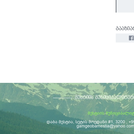
გააზია
ᲛᲔᲡᲢᲘᲘᲡ ᲛᲣᲜᲘᲪᲘᲞᲐᲚᲘᲢᲔᲢ
მესტიის მუნიციპალი
დაბა მესტია, სეტის მოედანი #1, 3200 , +9
gamgeobamestia@yahoo.co