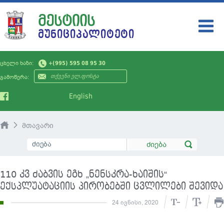
ᲛᲔᲡᲢᲘᲘᲡ
ᲛᲣᲜᲘᲪᲘᲞᲐᲚᲘᲢᲔᲢᲘ
ᲛᲣᲜᲘᲪᲘᲞᲐᲚᲘᲢᲔᲢᲘ
ცხელი ხაზი:
+(995) 595 08 95 30
ᲗᲕᲘᲗᲛᲛᲐᲠᲗᲕᲔᲚᲝᲑᲐ
გამოწერა:
ᲡᲘᲐᲮᲚᲔᲔᲑᲘ
English
ᲡᲔᲠᲕᲘᲡᲔᲑᲘ
მთავარი
ᲛᲝᲥᲐᲚᲐᲥᲔᲡ
ᲡᲐᲯᲐᲠᲝ ᲘᲜᲤᲝᲠᲛᲐᲪᲘᲐ
110 კვ ძაბვის ეგხ „ნენსკრა-ხაიშის“
ᲙᲝᲜᲢᲐᲥᲢᲘ
ექსპლუატაციის პირობებში ცვლილები შევიდა
24 ივნისი, 2020