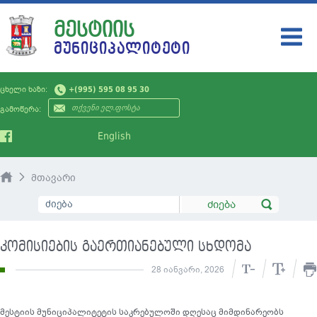
ᲛᲔᲡᲢᲘᲘᲡ
ᲛᲣᲜᲘᲪᲘᲞᲐᲚᲘᲢᲔᲢᲘ
ᲛᲣᲜᲘᲪᲘᲞᲐᲚᲘᲢᲔᲢᲘ
ცხელი ხაზი:
+(995) 595 08 95 30
ᲗᲕᲘᲗᲛᲛᲐᲠᲗᲕᲔᲚᲝᲑᲐ
გამოწერა:
ᲡᲘᲐᲮᲚᲔᲔᲑᲘ
English
ᲡᲔᲠᲕᲘᲡᲔᲑᲘ
მთავარი
ᲛᲝᲥᲐᲚᲐᲥᲔᲡ
ᲡᲐᲯᲐᲠᲝ ᲘᲜᲤᲝᲠᲛᲐᲪᲘᲐ
კომისიების გაერთიანებული სხდომა
ᲙᲝᲜᲢᲐᲥᲢᲘ
28 იანვარი, 2026
მესტიის მუნიციპალიტეტის საკრებულოში დღესაც მიმდინარეობს