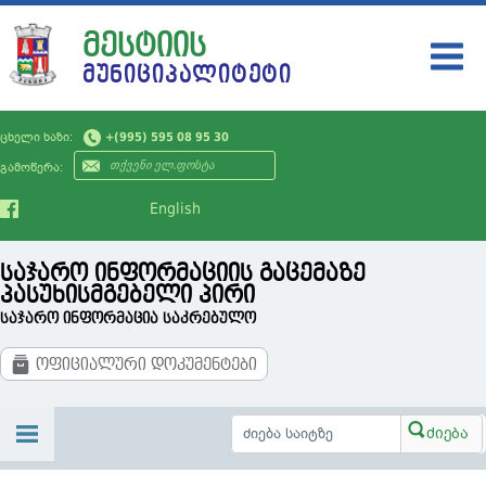
ᲛᲔᲡᲢᲘᲘᲡ
ᲛᲣᲜᲘᲪᲘᲞᲐᲚᲘᲢᲔᲢᲘ
ᲛᲣᲜᲘᲪᲘᲞᲐᲚᲘᲢᲔᲢᲘ
ცხელი ხაზი:
+(995) 595 08 95 30
ᲗᲕᲘᲗᲛᲛᲐᲠᲗᲕᲔᲚᲝᲑᲐ
გამოწერა:
ᲡᲘᲐᲮᲚᲔᲔᲑᲘ
English
ᲡᲔᲠᲕᲘᲡᲔᲑᲘ
საჯარო ინფორმაციის გაცემაზე
ᲛᲝᲥᲐᲚᲐᲥᲔᲡ
პასუხისმგებელი პირი
საჯარო ინფორმაცია საკრებულო
ᲡᲐᲯᲐᲠᲝ ᲘᲜᲤᲝᲠᲛᲐᲪᲘᲐ
ოფიციალური დოკუმენტები
ᲙᲝᲜᲢᲐᲥᲢᲘ