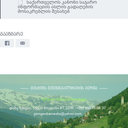
საქართველოს კანონი საჯარო
ინფორმაციის ასლის გადაღების
მოსაკრებლის შესახებ
გააზიარე
ᲛᲔᲡᲢᲘᲘᲡ ᲛᲣᲜᲘᲪᲘᲞᲐᲚᲘᲢᲔᲢᲘᲡ ᲛᲔᲠᲘᲐ
მესტიის მუნიციპალიტეტი
დაბა მესტია, სეტის მოედანი #1, 3200 , +995 595 08 95 30
gamgeobamestia@yahoo.com