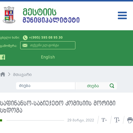
ᲛᲔᲡᲢᲘᲘᲡ
ᲛᲣᲜᲘᲪᲘᲞᲐᲚᲘᲢᲔᲢᲘ
ᲛᲣᲜᲘᲪᲘᲞᲐᲚᲘᲢᲔᲢᲘ
ცხელი ხაზი:
+(995) 595 08 95 30
ᲗᲕᲘᲗᲛᲛᲐᲠᲗᲕᲔᲚᲝᲑᲐ
გამოწერა:
ᲡᲘᲐᲮᲚᲔᲔᲑᲘ
English
ᲡᲔᲠᲕᲘᲡᲔᲑᲘ
მთავარი
ᲛᲝᲥᲐᲚᲐᲥᲔᲡ
ᲡᲐᲯᲐᲠᲝ ᲘᲜᲤᲝᲠᲛᲐᲪᲘᲐ
საფინანსო-საბიუჯეტო კომისიის მორიგი
ᲙᲝᲜᲢᲐᲥᲢᲘ
სხდომა
29 მარტი, 2022