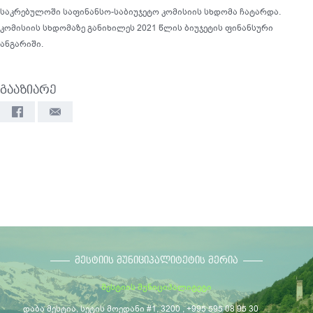
საკრებულოში საფინანსო-საბიუჯეტო კომისიის სხდომა ჩატარდა.
კომისიის სხდომაზე განიხილეს 2021 წლის ბიუჯეტის ფინანსური
ანგარიში.
გააზიარე
ᲛᲔᲡᲢᲘᲘᲡ ᲛᲣᲜᲘᲪᲘᲞᲐᲚᲘᲢᲔᲢᲘᲡ ᲛᲔᲠᲘᲐ
მესტიის მუნიციპალიტეტი
დაბა მესტია, სეტის მოედანი #1, 3200 , +995 595 08 95 30