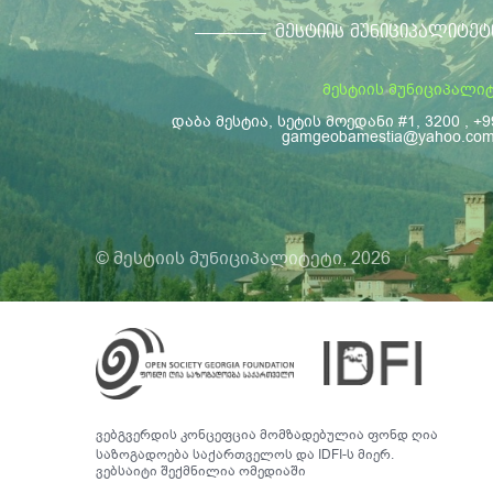
6
ᲛᲔᲡᲢᲘᲘᲡ ᲛᲣᲜᲘᲪᲘᲞᲐᲚᲘᲢᲔᲢ
---
7
მესტიის მუნიციპალი
---
დაბა მესტია, სეტის მოედანი #1, 3200 , +9
gamgeobamestia@yahoo.co
8
---
9
© მესტიის მუნიციპალიტეტი, 2026
---
1
---
1
---
ვებგვერდის კონცეფცია მომზადებულია ფონდ ღია
1
საზოგადოება საქართველოს და IDFI-ს მიერ.
ვებსაიტი შექმნილია
ომედიაში
---