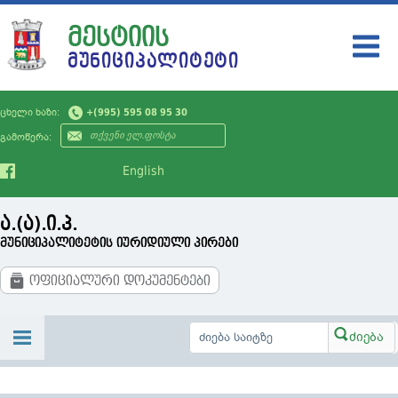
ᲛᲔᲡᲢᲘᲘᲡ
ᲛᲣᲜᲘᲪᲘᲞᲐᲚᲘᲢᲔᲢᲘ
ᲛᲣᲜᲘᲪᲘᲞᲐᲚᲘᲢᲔᲢᲘ
ცხელი ხაზი:
+(995) 595 08 95 30
ᲗᲕᲘᲗᲛᲛᲐᲠᲗᲕᲔᲚᲝᲑᲐ
გამოწერა:
ᲡᲘᲐᲮᲚᲔᲔᲑᲘ
English
ᲡᲔᲠᲕᲘᲡᲔᲑᲘ
ა.(ა).ი.პ.
ᲛᲝᲥᲐᲚᲐᲥᲔᲡ
მუნიციპალიტეტის იურიდიული პირები
ᲡᲐᲯᲐᲠᲝ ᲘᲜᲤᲝᲠᲛᲐᲪᲘᲐ
ოფიციალური დოკუმენტები
ᲙᲝᲜᲢᲐᲥᲢᲘ