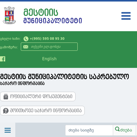
ᲛᲔᲡᲢᲘᲘᲡ
ᲛᲣᲜᲘᲪᲘᲞᲐᲚᲘᲢᲔᲢᲘ
ᲛᲣᲜᲘᲪᲘᲞᲐᲚᲘᲢᲔᲢᲘ
ცხელი ხაზი:
+(995) 595 08 95 30
ᲗᲕᲘᲗᲛᲛᲐᲠᲗᲕᲔᲚᲝᲑᲐ
გამოწერა:
ᲡᲘᲐᲮᲚᲔᲔᲑᲘ
English
ᲡᲔᲠᲕᲘᲡᲔᲑᲘ
მესტიის მუნიციპალიტეტის საკრებულო
ᲛᲝᲥᲐᲚᲐᲥᲔᲡ
საჯარო ინფორმაცია
ᲡᲐᲯᲐᲠᲝ ᲘᲜᲤᲝᲠᲛᲐᲪᲘᲐ
ოფიციალური დოკუმენტები
ᲙᲝᲜᲢᲐᲥᲢᲘ
მოითხოვე საჯარო ინფორმაცია